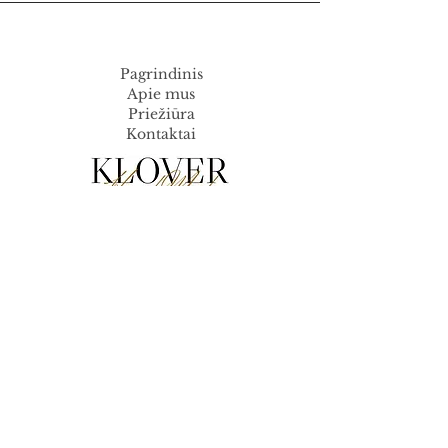
Pagrindinis
Apie mus
Priežiūra
Kontaktai
Pristatymas
Gražinimo
politika
Paslaugų teikimo
sąlygos
Privatumo
politika