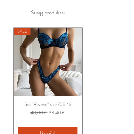
Susiję produktai
SALE
SALE
Set “Reverie” size 75B / S
Set “Balconet” size 75B
Įprastinė kaina
Pardavimo kaina
48,00 €
38,40 €
Į krepšelį