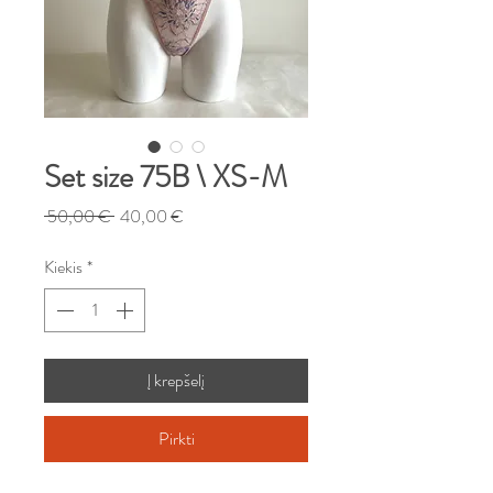
Set size 75B \ XS-M
Įprastinė
Pardavimo
 50,00 € 
40,00 €
kaina
kaina
Kiekis
*
Į krepšelį
Pirkti