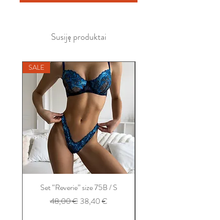
Susiję produktai
SALE
SALE
Set “Reverie” size 75B / S
Set “Balconet” size 75B
Įprastinė kaina
Pardavimo kaina
48,00 €
38,40 €