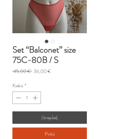
Set “Balconet” size
75C-80B / S
Įprastinė
Pardavimo
 45,00 € 
36,00 €
kaina
kaina
Kiekis
*
Į krepšelį
Pirkti